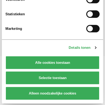
Schrijf je in voor onze nieuwsbrief
Statistieken
Blijf op de hoogte. Meld je aan voor de nieuwsbrief van
Univers.
Marketing
Aanmelden
Details tonen
Alle cookies toestaan
Vragen, opmerkingen of tips?
Neem contact met
Selectie toestaan
ons op
Alleen noodzakelijke cookies
© 2026 -
Over ons
Disclaimer
Adverteren
Werken bij
Contact