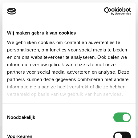
EN
Wij maken gebruik van cookies
We gebruiken cookies om content en advertenties te
toneelstuk
personaliseren, om functies voor social media te bieden
en om ons websiteverkeer te analyseren. Ook delen we
informatie over uw gebruik van onze site met onze
Collegespion
partners voor social media, adverteren en analyse. Deze
Fikry El Azzouzi geeft
gastcollege
partners kunnen deze gegevens combineren met andere
informatie die u aan ze heeft verstrekt of die ze hebben
02 oktober 2018
verzameld op basis van uw gebruik van hun services.
Toestemmingsselectie
Noodzakelijk
Voorkeuren