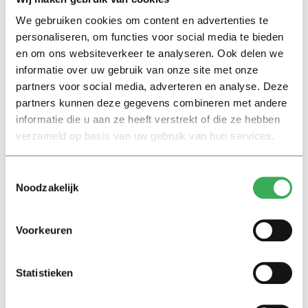
We gebruiken cookies om content en advertenties te
personaliseren, om functies voor social media te bieden
Eefje Wentelteefje
en om ons websiteverkeer te analyseren. Ook delen we
Eefje gaat op stap
informatie over uw gebruik van onze site met onze
23 mei 2022
partners voor social media, adverteren en analyse. Deze
partners kunnen deze gegevens combineren met andere
informatie die u aan ze heeft verstrekt of die ze hebben
My First Head
verzameld op basis van uw gebruik van hun services.
Fan of a healthy lifestyle
31 maart 2022
Toestemmingsselectie
Noodzakelijk
Nieuws
Nieuwe stadswandeling:
Voorkeuren
Tilburg verkennen met je
ouders
Statistieken
20 september 2021