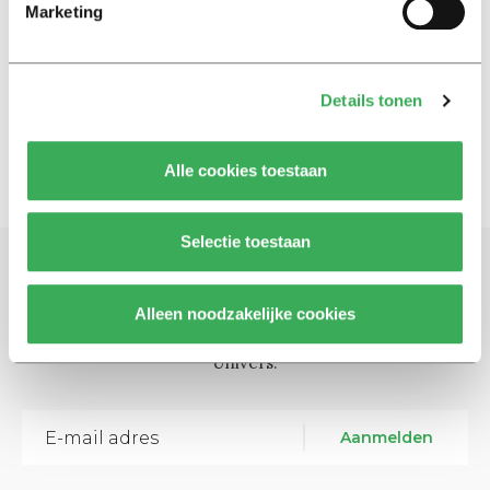
Nieuws
Marketing
Kabinet stuurt kroegtijgers
vroeg naar bed
29 september 2020
Details tonen
Alle cookies toestaan
Selectie toestaan
Schrijf je in voor onze nieuwsbrief
Alleen noodzakelijke cookies
Blijf op de hoogte. Meld je aan voor de nieuwsbrief van
Univers.
Aanmelden