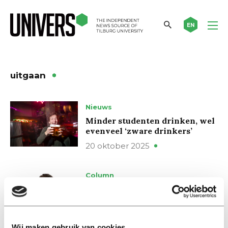
EN
uitgaan
Nieuws
Minder studenten drinken, wel
evenveel ‘zware drinkers’
20 oktober 2025
Column
Brak in de collegezaal is lachen,
brak op je werk is iets om je
voor te schamen
27 september 2023
Wij maken gebruik van cookies