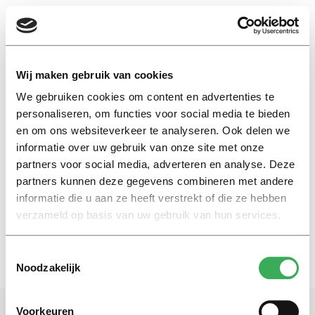
EN
Wij maken gebruik van cookies
We gebruiken cookies om content en advertenties te
unihockey
personaliseren, om functies voor social media te bieden
en om ons websiteverkeer te analyseren. Ook delen we
informatie over uw gebruik van onze site met onze
Nieuws
partners voor social media, adverteren en analyse. Deze
Unihockeyend het nieuwe jaar
in
partners kunnen deze gegevens combineren met andere
informatie die u aan ze heeft verstrekt of die ze hebben
06 januari 2016
verzameld op basis van uw gebruik van hun services.
Toestemmingsselectie
Noodzakelijk
Voorkeuren