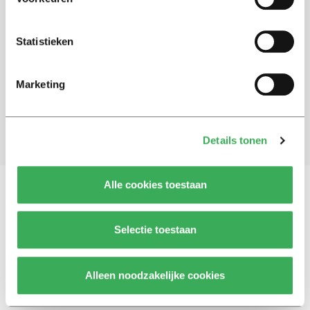
Schrijf je in voor onze nieuwsbrief
Statistieken
Blijf op de hoogte. Meld je aan voor de nieuwsbrief van
Univers.
Marketing
Aanmelden
Details tonen
Alle cookies toestaan
Vragen, opmerkingen of tips?
Neem contact met
Selectie toestaan
ons op
Alleen noodzakelijke cookies
© 2026 -
Over ons
Disclaimer
Adverteren
Werken bij
Contact