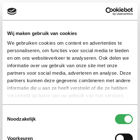
EN
Wij maken gebruik van cookies
We gebruiken cookies om content en advertenties te
Verbond van Verzekeraars
personaliseren, om functies voor social media te bieden
en om ons websiteverkeer te analyseren. Ook delen we
informatie over uw gebruik van onze site met onze
Nieuws
partners voor social media, adverteren en analyse. Deze
Pas op met opladen mobiele
telefoon
partners kunnen deze gegevens combineren met andere
informatie die u aan ze heeft verstrekt of die ze hebben
07 november 2017
verzameld op basis van uw gebruik van hun services.
Toestemmingsselectie
Noodzakelijk
Voorkeuren