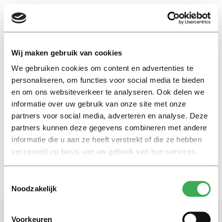
EN
Wij maken gebruik van cookies
We gebruiken cookies om content en advertenties te
versneld
personaliseren, om functies voor social media te bieden
en om ons websiteverkeer te analyseren. Ook delen we
informatie over uw gebruik van onze site met onze
Nieuws
partners voor social media, adverteren en analyse. Deze
Op je zeventiende naar de uni
partners kunnen deze gegevens combineren met andere
08 februari 2016
informatie die u aan ze heeft verstrekt of die ze hebben
verzameld op basis van uw gebruik van hun services.
Toestemmingsselectie
Noodzakelijk
Voorkeuren