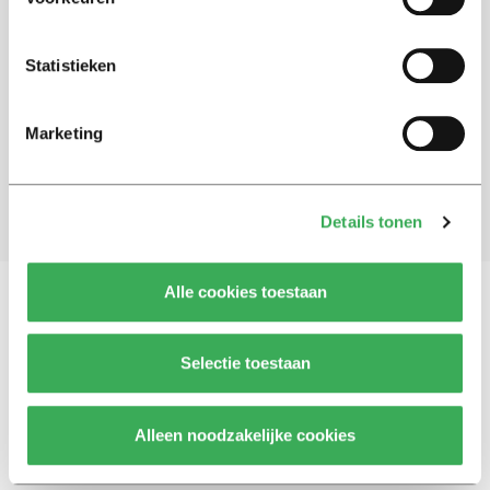
Schrijf je in voor onze nieuwsbrief
Statistieken
Blijf op de hoogte. Meld je aan voor de nieuwsbrief van
Univers.
Marketing
Aanmelden
Details tonen
Alle cookies toestaan
Vragen, opmerkingen of tips?
Neem contact met
Selectie toestaan
ons op
Alleen noodzakelijke cookies
© 2026 -
Over ons
Disclaimer
Adverteren
Werken bij
Contact