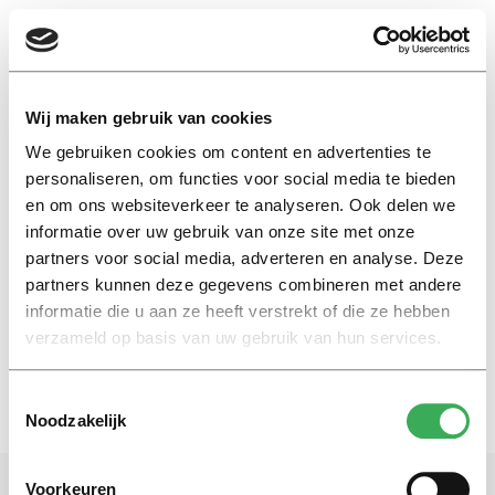
EN
Wij maken gebruik van cookies
We gebruiken cookies om content en advertenties te
vorming
personaliseren, om functies voor social media te bieden
en om ons websiteverkeer te analyseren. Ook delen we
informatie over uw gebruik van onze site met onze
Nieuws
partners voor social media, adverteren en analyse. Deze
Zes lessen om het maximale uit
je studie te halen
partners kunnen deze gegevens combineren met andere
informatie die u aan ze heeft verstrekt of die ze hebben
28 augustus 2018
verzameld op basis van uw gebruik van hun services.
Toestemmingsselectie
Noodzakelijk
Voorkeuren