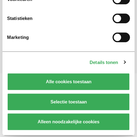
Schrijf je in voor onze nieuwsbrief
Statistieken
Blijf op de hoogte. Meld je aan voor de nieuwsbrief van
Univers.
Marketing
Aanmelden
Details tonen
Alle cookies toestaan
Vragen, opmerkingen of tips?
Neem contact met
Selectie toestaan
ons op
Alleen noodzakelijke cookies
© 2026 -
Over ons
Disclaimer
Adverteren
Werken bij
Contact