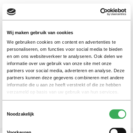
EN
Wij maken gebruik van cookies
We gebruiken cookies om content en advertenties te
Wetenschappelijk Bureau voor de
personaliseren, om functies voor social media te bieden
Vakbeweging
en om ons websiteverkeer te analyseren. Ook delen we
informatie over uw gebruik van onze site met onze
Nieuws
partners voor social media, adverteren en analyse. Deze
Tilburgse studente
partners kunnen deze gegevens combineren met andere
genomineerd voor scriptieprijs
informatie die u aan ze heeft verstrekt of die ze hebben
17 februari 2016
verzameld op basis van uw gebruik van hun services.
Toestemmingsselectie
Noodzakelijk
Voorkeuren