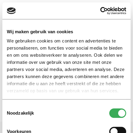
EN
Wij maken gebruik van cookies
We gebruiken cookies om content en advertenties te
Wilma Latuny
personaliseren, om functies voor social media te bieden
en om ons websiteverkeer te analyseren. Ook delen we
informatie over uw gebruik van onze site met onze
Nieuws
partners voor social media, adverteren en analyse. Deze
Een kijkje bij de verdediging
van een Tilburgse promovenda
partners kunnen deze gegevens combineren met andere
informatie die u aan ze heeft verstrekt of die ze hebben
29 september 2017
verzameld op basis van uw gebruik van hun services.
Toestemmingsselectie
Noodzakelijk
Voorkeuren