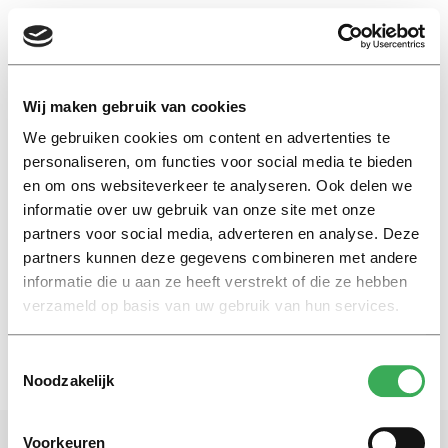
EN
Wij maken gebruik van cookies
We gebruiken cookies om content en advertenties te
xbox
personaliseren, om functies voor social media te bieden
en om ons websiteverkeer te analyseren. Ook delen we
informatie over uw gebruik van onze site met onze
Nieuws
partners voor social media, adverteren en analyse. Deze
Succesvolle videogames door
samenwerking
partners kunnen deze gegevens combineren met andere
informatie die u aan ze heeft verstrekt of die ze hebben
13 maart 2018
verzameld op basis van uw gebruik van hun services.
Toestemmingsselectie
Noodzakelijk
Voorkeuren