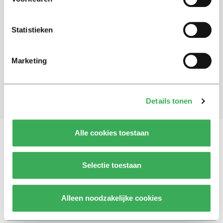
Schrijf je in voor onze nieuwsbrief
Statistieken
Blijf op de hoogte. Meld je aan voor de nieuwsbrief van
Univers.
Marketing
Aanmelden
Details tonen
Alle cookies toestaan
Vragen, opmerkingen of tips?
Neem contact met
Selectie toestaan
ons op
Alleen noodzakelijke cookies
© 2026 -
Over ons
Disclaimer
Adverteren
Werken bij
Contact