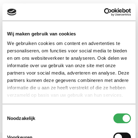
EN
Wij maken gebruik van cookies
We gebruiken cookies om content en advertenties te
ya-ping hsiao
personaliseren, om functies voor social media te bieden
en om ons websiteverkeer te analyseren. Ook delen we
Nieuws
informatie over uw gebruik van onze site met onze
Studiedruk kan in tentamentijd
partners voor social media, adverteren en analyse. Deze
oplopen tot 94 uur per week,
partners kunnen deze gegevens combineren met andere
blijkt uit Tilburgs onderzoek
informatie die u aan ze heeft verstrekt of die ze hebben
16 juni 2026
verzameld op basis van uw gebruik van hun services.
Toestemmingsselectie
Noodzakelijk
Voorkeuren