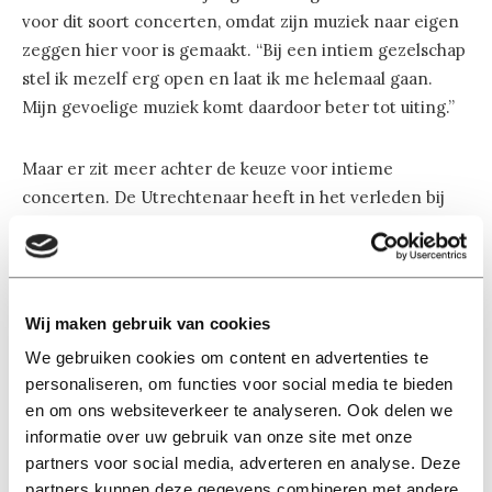
voor dit soort concerten, omdat zijn muziek naar eigen
zeggen hier voor is gemaakt. “Bij een intiem gezelschap
stel ik mezelf erg open en laat ik me helemaal gaan.
Mijn gevoelige muziek komt daardoor beter tot uiting.”
Maar er zit meer achter de keuze voor intieme
concerten. De Utrechtenaar heeft in het verleden bij
grote concerten minder leuke dingen meegemaakt.
Daar is hij nu van afgestapt. “Ik heb wel eens
meegemaakt dat mensen ‘boe’ gingen roepen. Ik
probeer dan om mezelf op de automatische piloot te
Wij maken gebruik van cookies
zetten, maar toch irriteert het mij wel.” Ondanks dat hij
We gebruiken cookies om content en advertenties te
geen optredens meer voor een groot publiek geeft, gaat
personaliseren, om functies voor social media te bieden
het goed met de loopbaan van Van der Lee. “Over iets
en om ons websiteverkeer te analyseren. Ook delen we
meer dan een jaar verschijnt mijn derde CD. Liedjes
informatie over uw gebruik van onze site met onze
schrijven gaat me nog steeds goed af.”
partners voor social media, adverteren en analyse. Deze
partners kunnen deze gegevens combineren met andere