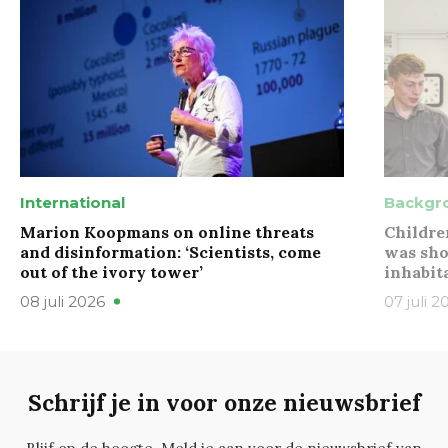
International
Backgr
Marion Koopmans on online threats
Childre
and disinformation: ‘Scientists, come
was sho
out of the ivory tower’
inhabit
08 juli 2026
07 juli 2
Schrijf je in voor onze nieuwsbrief