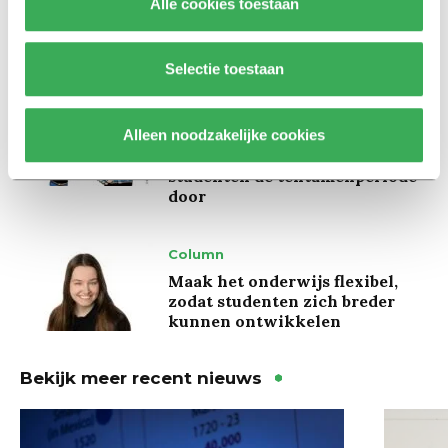
Alle cookies toestaan
Hunger Game: ‘Ik schrok, we
kregen er een paar miljoen
inwoners bij’
Selectie toestaan
Achtergrond
Alleen noodzakelijke cookies
Ritalin, koffie en
slaapmiddelen: zo komen
studenten de tentamenperiode
door
Column
Maak het onderwijs flexibel,
zodat studenten zich breder
kunnen ontwikkelen
Bekijk meer recent nieuws