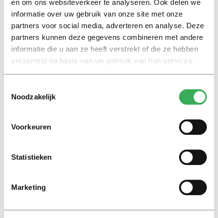
Marion Koopmans over online
en om ons websiteverkeer te analyseren. Ook delen we
bedreigingen en desinformatie:
informatie over uw gebruik van onze site met onze
‘Wetenschappers, kom die
partners voor social media, adverteren en analyse. Deze
ivoren toren uit’
partners kunnen deze gegevens combineren met andere
informatie die u aan ze heeft verstrekt of die ze hebben
Achtergrond
verzameld op basis van uw gebruik van hun services.
Kinderen spelen de Zero
Hunger Game: ‘Ik schrok, we
Toestemmingsselectie
kregen er een paar miljoen
Noodzakelijk
inwoners bij’
Voorkeuren
Achtergrond
Ritalin, koffie en
slaapmiddelen: zo komen
Statistieken
studenten de tentamenperiode
door
Marketing
Column
Maak het onderwijs flexibel,