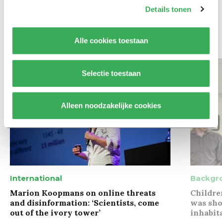
zodat studenten zich breder
Details tonen
kunnen ontwikkelen
Alle cookies toestaan
Bekijk meer recent nieuws
Selectie toestaan
Alleen noodzakelijke cookies
International
Backgr
Marion Koopmans on online threats
Childre
and disinformation: ‘Scientists, come
was sho
out of the ivory tower’
inhabit