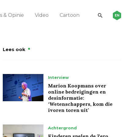
 & Opinie
Video
Cartoon
EN
Lees ook
Interview
Marion Koopmans over
online bedreigingen en
desinformatie:
‘Wetenschappers, kom die
ivoren toren uit’
Achtergrond
Kinderen spelen de Zero