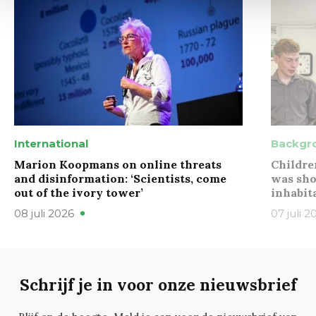
International
Backgr
Marion Koopmans on online threats
Childre
and disinformation: ‘Scientists, come
was sho
out of the ivory tower’
inhabit
08 juli 2026
07 juli 2
Schrijf je in voor onze nieuwsbrief