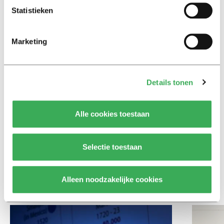
Hunger Game: ‘Ik schrok, we
Statistieken
kregen er een paar miljoen
inwoners bij’
Marketing
Achtergrond
Ritalin, koffie en
slaapmiddelen: zo komen
Details tonen
studenten de tentamenperiode
door
Alle cookies toestaan
Column
Maak het onderwijs flexibel,
Selectie toestaan
zodat studenten zich breder
kunnen ontwikkelen
Alleen noodzakelijke cookies
Bekijk meer recent nieuws