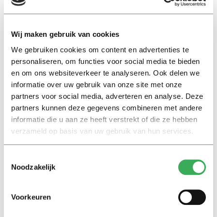
bevindingen.
Wij maken gebruik van cookies
We gebruiken cookies om content en advertenties te
personaliseren, om functies voor social media te bieden
en om ons websiteverkeer te analyseren. Ook delen we
informatie over uw gebruik van onze site met onze
Lees ook
partners voor social media, adverteren en analyse. Deze
partners kunnen deze gegevens combineren met andere
informatie die u aan ze heeft verstrekt of die ze hebben
Interview
verzameld op basis van uw gebruik van hun services.
Marion Koopmans over online
bedreigingen en desinformatie:
Toestemmingsselectie
‘Wetenschappers, kom die
Noodzakelijk
ivoren toren uit’
Voorkeuren
Achtergrond
Kinderen spelen de Zero