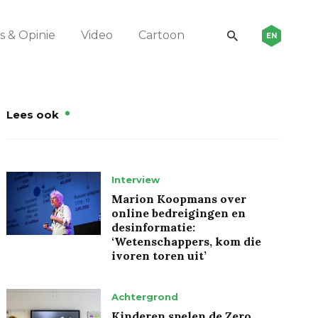
 & Opinie
Video
Cartoon
EN
Lees ook
Interview
Marion Koopmans over
online bedreigingen en
desinformatie:
‘Wetenschappers, kom die
ivoren toren uit’
Achtergrond
Kinderen spelen de Zero