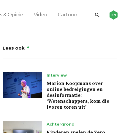
 & Opinie
Video
Cartoon
EN
Lees ook
Interview
Marion Koopmans over
online bedreigingen en
desinformatie:
‘Wetenschappers, kom die
ivoren toren uit’
Achtergrond
Kinderen spelen de Zero