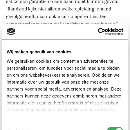
dat ze een garantie op een baan nooit kunnen geven:
“Randstad kijkt niet alleen welke opleiding iemand
gevolgd heeft, maar ook naar competenties. Die
competenties moeten wel aansluiten op een functie.”
USG People benadrukt dat ze zo goed mogelijk willen
helpen bij het vinden van banen voor InHolland-
studenten, maar dat garanties niet te geven zijn. “We
Wij maken gebruik van cookies
kunnen het proces alleen versnellen. Waarschijnlijk
We gebruiken cookies om content en advertenties te
heeft Terpstra de baangarantie niet letterlijk bedoelt,
personaliseren, om functies voor social media te bieden
maar uitgesproken als een intentie.”
en om ons websiteverkeer te analyseren. Ook delen we
informatie over uw gebruik van onze site met onze
partners voor social media, adverteren en analyse. Deze
partners kunnen deze gegevens combineren met andere
informatie die u aan ze heeft verstrekt of die ze hebben
verzameld op basis van uw gebruik van hun services.
Lees ook
Toestemmingsselectie