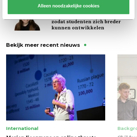
Alleen noodzakelijke cookies
Column
Maak het onderwijs flexibel,
zodat studenten zich breder
kunnen ontwikkelen
Bekijk meer recent nieuws
International
Backgr