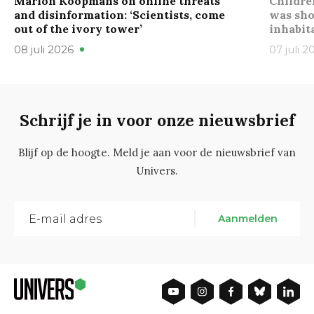
Marion Koopmans on online threats
Childre
and disinformation: ‘Scientists, come
was sho
out of the ivory tower’
inhabit
08 juli 2026
07 juli 2
Schrijf je in voor onze nieuwsbrief
Blijf op de hoogte. Meld je aan voor de nieuwsbrief van
Univers.
Aanmelden