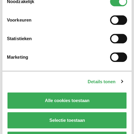
Noodzakelijk
Interview
Marion Koopmans over online
Voorkeuren
bedreigingen en desinformatie:
‘Wetenschappers, kom die
ivoren toren uit’
Statistieken
Achtergrond
Marketing
Kinderen spelen de Zero
Hunger Game: ‘Ik schrok, we
kregen er een paar miljoen
inwoners bij’
Details tonen
Achtergrond
Alle cookies toestaan
Ritalin, koffie en
slaapmiddelen: zo komen
studenten de tentamenperiode
Selectie toestaan
door