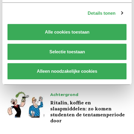
Interview
Details tonen
Marion Koopmans over online
bedreigingen en desinformatie:
‘Wetenschappers, kom die
Alle cookies toestaan
ivoren toren uit’
Achtergrond
Selectie toestaan
Kinderen spelen de Zero
Hunger Game: ‘Ik schrok, we
kregen er een paar miljoen
Alleen noodzakelijke cookies
inwoners bij’
Achtergrond
Ritalin, koffie en
slaapmiddelen: zo komen
studenten de tentamenperiode
door