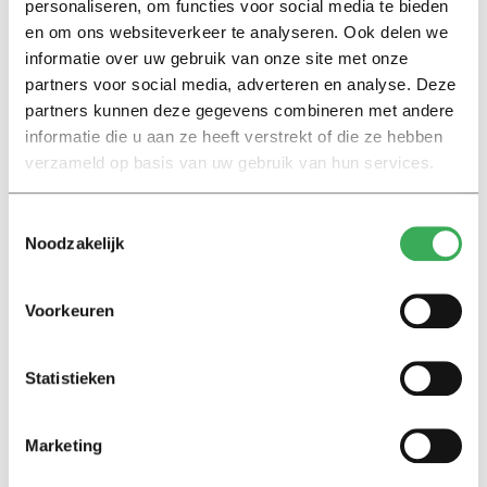
personaliseren, om functies voor social media te bieden
Roel Lauwerier, wethouder van de VVD: “Het mag geen
en om ons websiteverkeer te analyseren. Ook delen we
friettent worden hier, Tilburg heeft ook chique plekken
informatie over uw gebruik van onze site met onze
nodig, waar je op niveau kan ontvangen en kan
partners voor social media, adverteren en analyse. Deze
resideren. Wat mij betreft krijgt Tilburg ook een
partners kunnen deze gegevens combineren met andere
sterrenrestaurant.”
informatie die u aan ze heeft verstrekt of die ze hebben
verzameld op basis van uw gebruik van hun services.
Kortom, we hebben er een mooi gebouwtje in het bos
bij. Waar je kan eten, ontvangen, en vergaderen.
Toestemmingsselectie
Noodzakelijk
Onderwijs wordt er niet gegeven.
Voorkeuren
Statistieken
Lees ook
Marketing