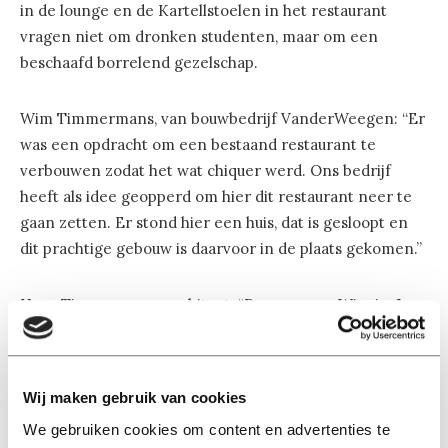
in de lounge en de Kartellstoelen in het restaurant
vragen niet om dronken studenten, maar om een
beschaafd borrelend gezelschap.
Wim Timmermans, van bouwbedrijf VanderWeegen: “Er
was een opdracht om een bestaand restaurant te
verbouwen zodat het wat chiquer werd. Ons bedrijf
heeft als idee geopperd om hier dit restaurant neer te
gaan zetten. Er stond hier een huis, dat is gesloopt en
dit prachtige gebouw is daarvoor in de plaats gekomen.”
Hans Timmermans, architect: “De zoon van Wim ja. Je
mag zelden bouwen op zo’n mooie plek. We willen
refereren aan de Jos Bedaux, de ontwerper van het
Cobbenhagegebouw. Er is dus natuursteen gebruikt, we
Wij maken gebruik van cookies
wilden zeker geen glazen doos neerzetten.”
We gebruiken cookies om content en advertenties te