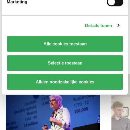
slaapmiddelen: zo komen
Marketing
studenten de tentamenperiode
door
Details tonen
Column
Maak het onderwijs flexibel,
zodat studenten zich breder
Alle cookies toestaan
kunnen ontwikkelen
Selectie toestaan
Bekijk meer recent nieuws
Alleen noodzakelijke cookies