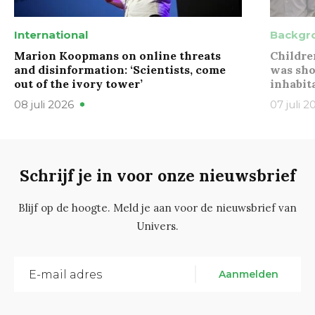
International
Backgr
Marion Koopmans on online threats
Childre
and disinformation: ‘Scientists, come
was sho
out of the ivory tower’
inhabit
08 juli 2026
07 juli 2
Schrijf je in voor onze nieuwsbrief
Blijf op de hoogte. Meld je aan voor de nieuwsbrief van
Univers.
Aanmelden