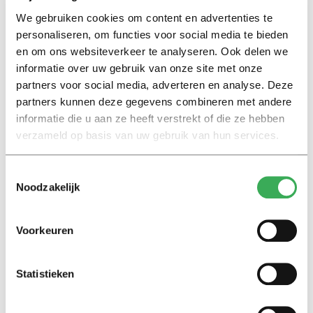
Lees ook
We gebruiken cookies om content en advertenties te
personaliseren, om functies voor social media te bieden
en om ons websiteverkeer te analyseren. Ook delen we
informatie over uw gebruik van onze site met onze
Interview
partners voor social media, adverteren en analyse. Deze
Marion Koopmans over online
partners kunnen deze gegevens combineren met andere
bedreigingen en desinformatie:
informatie die u aan ze heeft verstrekt of die ze hebben
‘Wetenschappers, kom die
verzameld op basis van uw gebruik van hun services.
ivoren toren uit’
Toestemmingsselectie
Achtergrond
Noodzakelijk
Kinderen spelen de Zero
Hunger Game: ‘Ik schrok, we
kregen er een paar miljoen
Voorkeuren
inwoners bij’
Statistieken
Achtergrond
Ritalin, koffie en