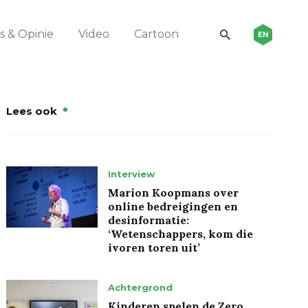
 & Opinie
Video
Cartoon
EN
Lees ook
Interview
Marion Koopmans over
online bedreigingen en
desinformatie:
‘Wetenschappers, kom die
ivoren toren uit’
Achtergrond
Kinderen spelen de Zero