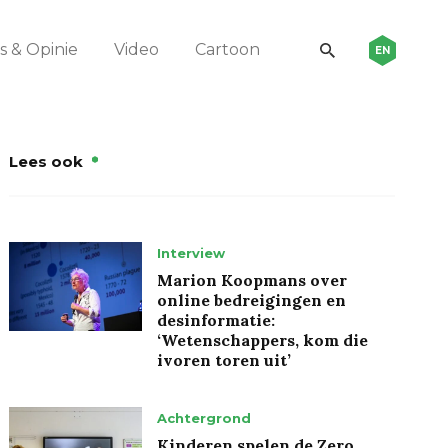
 & Opinie
Video
Cartoon
EN
Lees ook
Interview
Marion Koopmans over
online bedreigingen en
desinformatie:
‘Wetenschappers, kom die
ivoren toren uit’
Achtergrond
Kinderen spelen de Zero