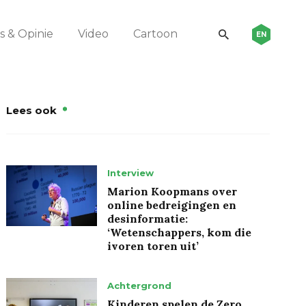
 & Opinie
Video
Cartoon
EN
Lees ook
Interview
Marion Koopmans over
online bedreigingen en
desinformatie:
‘Wetenschappers, kom die
ivoren toren uit’
Achtergrond
Kinderen spelen de Zero