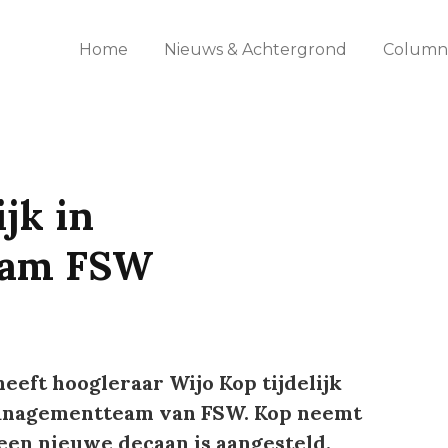
Home
Nieuws & Achtergrond
Columns
ijk in
eam FSW
heeft hoogleraar Wijo Kop tijdelijk
 managementteam van FSW. Kop neemt
r een nieuwe decaan is aangesteld.