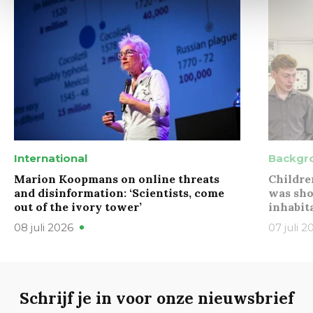
International
Backgr
Marion Koopmans on online threats
Childre
and disinformation: ‘Scientists, come
was sho
out of the ivory tower’
inhabit
08 juli 2026
07 juli 2
Schrijf je in voor onze nieuwsbrief