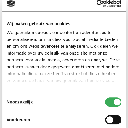
aanbrengen. Volgens de onderzoekers vergroot de
speltheorie de pakkans op belangrijke terroristen.
Wij maken gebruik van cookies
We gebruiken cookies om content en advertenties te
personaliseren, om functies voor social media te bieden
en om ons websiteverkeer te analyseren. Ook delen we
informatie over uw gebruik van onze site met onze
Lees ook
partners voor social media, adverteren en analyse. Deze
partners kunnen deze gegevens combineren met andere
informatie die u aan ze heeft verstrekt of die ze hebben
verzameld op basis van uw gebruik van hun services.
Interview
Marion Koopmans over online
Toestemmingsselectie
bedreigingen en desinformatie:
Noodzakelijk
‘Wetenschappers, kom die
ivoren toren uit’
Voorkeuren
Achtergrond