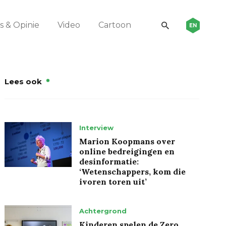
 & Opinie
Video
Cartoon
EN
Lees ook
Interview
Marion Koopmans over
online bedreigingen en
desinformatie:
‘Wetenschappers, kom die
ivoren toren uit’
Achtergrond
Kinderen spelen de Zero