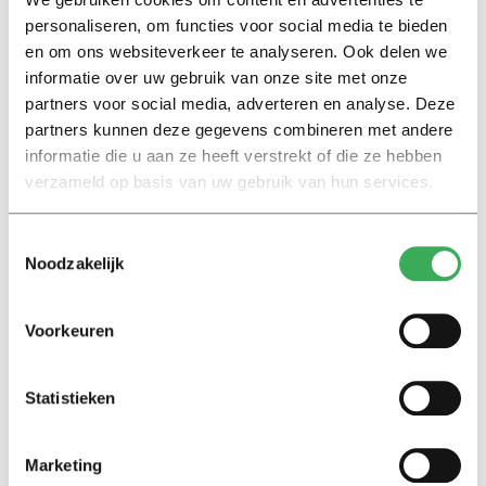
personaliseren, om functies voor social media te bieden
en om ons websiteverkeer te analyseren. Ook delen we
Interview
informatie over uw gebruik van onze site met onze
Marion Koopmans over online
partners voor social media, adverteren en analyse. Deze
bedreigingen en desinformatie:
partners kunnen deze gegevens combineren met andere
‘Wetenschappers, kom die
informatie die u aan ze heeft verstrekt of die ze hebben
ivoren toren uit’
verzameld op basis van uw gebruik van hun services.
Achtergrond
Toestemmingsselectie
Kinderen spelen de Zero
Noodzakelijk
Hunger Game: ‘Ik schrok, we
kregen er een paar miljoen
inwoners bij’
Voorkeuren
Achtergrond
Statistieken
Ritalin, koffie en
slaapmiddelen: zo komen
studenten de tentamenperiode
Marketing
door