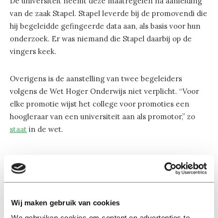
De universiteit neemt deze maatregelen na aanleiding
van de zaak Stapel. Stapel leverde bij de promovendi die
hij begeleidde gefingeerde data aan, als basis voor hun
onderzoek. Er was niemand die Stapel daarbij op de
vingers keek.
Overigens is de aanstelling van twee begeleiders
volgens de Wet Hoger Onderwijs niet verplicht. “Voor
elke promotie wijst het college voor promoties een
hoogleraar van een universiteit aan als promotor,” zo
staat
in de wet.
Wij maken gebruik van cookies
Lees ook
We gebruiken cookies om content en advertenties te