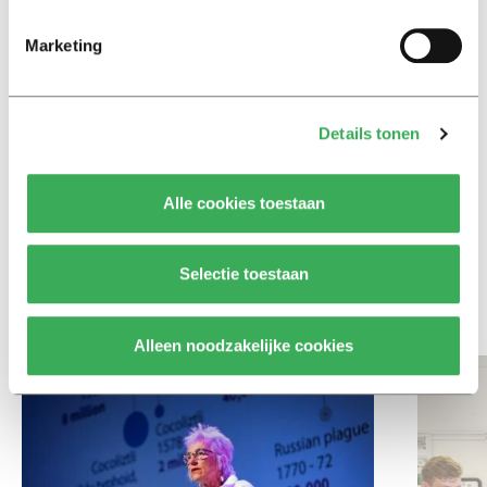
Achtergrond
Marketing
Ritalin, koffie en
slaapmiddelen: zo komen
studenten de tentamenperiode
door
Details tonen
Column
Alle cookies toestaan
Maak het onderwijs flexibel,
zodat studenten zich breder
kunnen ontwikkelen
Selectie toestaan
Bekijk meer recent nieuws
Alleen noodzakelijke cookies