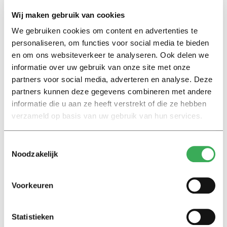
Wij maken gebruik van cookies
We gebruiken cookies om content en advertenties te
personaliseren, om functies voor social media te bieden
Lees ook
en om ons websiteverkeer te analyseren. Ook delen we
informatie over uw gebruik van onze site met onze
partners voor social media, adverteren en analyse. Deze
partners kunnen deze gegevens combineren met andere
Interview
informatie die u aan ze heeft verstrekt of die ze hebben
Marion Koopmans over online
verzameld op basis van uw gebruik van hun services.
bedreigingen en desinformatie:
‘Wetenschappers, kom die
ivoren toren uit’
Toestemmingsselectie
Noodzakelijk
Achtergrond
Kinderen spelen de Zero
Voorkeuren
Hunger Game: ‘Ik schrok, we
kregen er een paar miljoen
inwoners bij’
Statistieken