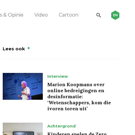
 & Opinie
Video
Cartoon
EN
Lees ook
Interview
Marion Koopmans over
online bedreigingen en
desinformatie:
‘Wetenschappers, kom die
ivoren toren uit’
Achtergrond
Kinderen spelen de Zero