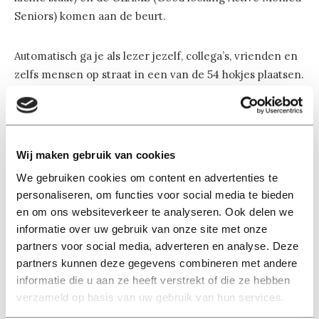
Seniors) komen aan de beurt.
Automatisch ga je als lezer jezelf, collega’s, vrienden en
zelfs mensen op straat in een van de 54 hokjes plaatsen.
Het is daarmee een echt ‘doe-boekje’. Al te serieus moet
je de typeringen niet nemen (wij van Univers houden
natuurlijk niet van hokjesdenken), maar ‘ik ben een
Grup’ is wel een heel geschikt cadeautje voor onder de
Wij maken gebruik van cookies
kerstboom of voor het sinterklaasfeest.
We gebruiken cookies om content en advertenties te
personaliseren, om functies voor social media te bieden
Van Vliet Uitgevers | november 2011, prijs 14,95 euro. ISBN
en om ons websiteverkeer te analyseren. Ook delen we
978-90-78263-00-5
informatie over uw gebruik van onze site met onze
partners voor social media, adverteren en analyse. Deze
partners kunnen deze gegevens combineren met andere
informatie die u aan ze heeft verstrekt of die ze hebben
verzameld op basis van uw gebruik van hun services.