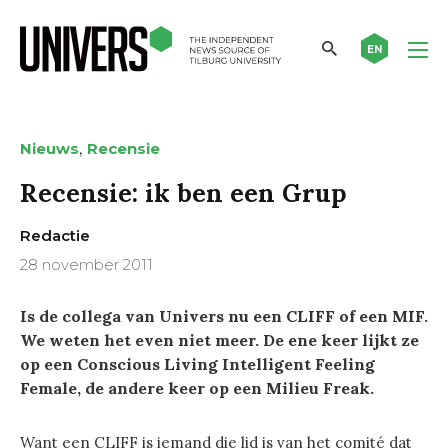
EN
,
Nieuws
Recensie
Recensie: ik ben een Grup
Redactie
28 november 2011
Is de collega van Univers nu een CLIFF of een MIF.
We weten het even niet meer. De ene keer lijkt ze
op een Conscious Living Intelligent Feeling
Female, de andere keer op een Milieu Freak.
Want een CLIFF is iemand die lid is van het comité dat