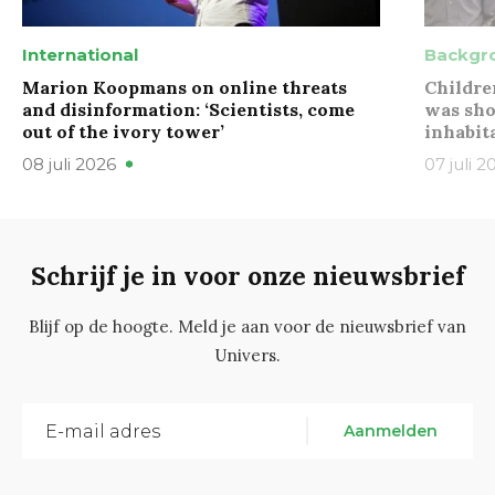
International
Backgr
Marion Koopmans on online threats
Childre
and disinformation: ‘Scientists, come
was sho
out of the ivory tower’
inhabit
08 juli 2026
07 juli 2
Schrijf je in voor onze nieuwsbrief
Blijf op de hoogte. Meld je aan voor de nieuwsbrief van
Univers.
Aanmelden