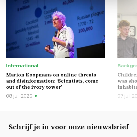
International
Backgr
Marion Koopmans on online threats
Childre
and disinformation: ‘Scientists, come
was sho
out of the ivory tower’
inhabit
08 juli 2026
07 juli 2
Schrijf je in voor onze nieuwsbrief