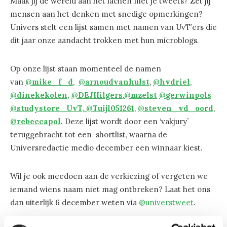
Maak jij de wereld aan het lachen met je tweets? Zet jij
mensen aan het denken met snedige opmerkingen?
Univers stelt een lijst samen met namen van UvT’ers die
dit jaar onze aandacht trokken met hun microblogs.
Op onze lijst staan momenteel de namen
van
@
mike_f_d
,
@
arnoudvanhulst
,
@
hvdriel
,
@
dinekekolen,
@
DEJHilgers
,
@
mzelst
@
gerwinpols
@
studystore_UvT,
@
Tuijl051261
,
@
steven_vd_oord
,
@
rebeccapol
. Deze lijst wordt door een ‘vakjury’
teruggebracht tot een shortlist, waarna de
Universredactie medio december een winnaar kiest.
Wil je ook meedoen aan de verkiezing of vergeten we
iemand wiens naam niet mag ontbreken? Laat het ons
dan uiterlijk 6 december weten via
@universtweet
.