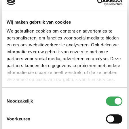
De winnaar wordt op deze site en in Univers magazine
van 15 december bekend gemaakt.
Wij maken gebruik van cookies
We gebruiken cookies om content en advertenties te
personaliseren, om functies voor social media te bieden
en om ons websiteverkeer te analyseren. Ook delen we
informatie over uw gebruik van onze site met onze
Lees ook
partners voor social media, adverteren en analyse. Deze
partners kunnen deze gegevens combineren met andere
informatie die u aan ze heeft verstrekt of die ze hebben
verzameld op basis van uw gebruik van hun services.
Interview
Marion Koopmans over online
bedreigingen en desinformatie:
Toestemmingsselectie
‘Wetenschappers, kom die
Noodzakelijk
ivoren toren uit’
Voorkeuren
Achtergrond