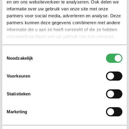
Marion Koopmans over online
en om ons websiteverkeer te analyseren. Ook delen we
bedreigingen en desinformatie:
informatie over uw gebruik van onze site met onze
‘Wetenschappers, kom die
partners voor social media, adverteren en analyse. Deze
ivoren toren uit’
partners kunnen deze gegevens combineren met andere
informatie die u aan ze heeft verstrekt of die ze hebben
Achtergrond
verzameld op basis van uw gebruik van hun services.
Kinderen spelen de Zero
Hunger Game: ‘Ik schrok, we
Toestemmingsselectie
kregen er een paar miljoen
Noodzakelijk
inwoners bij’
Voorkeuren
Achtergrond
Ritalin, koffie en
slaapmiddelen: zo komen
Statistieken
studenten de tentamenperiode
door
Marketing
Column
Maak het onderwijs flexibel,