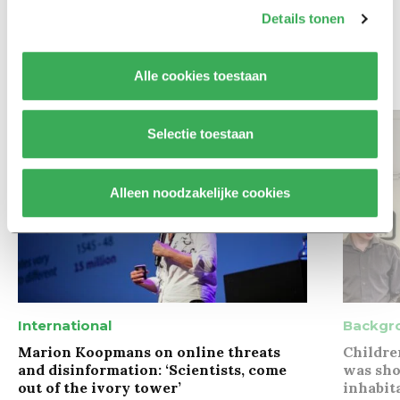
zodat studenten zich breder
Details tonen
kunnen ontwikkelen
Alle cookies toestaan
Bekijk meer recent nieuws
Selectie toestaan
Alleen noodzakelijke cookies
International
Backgr
Marion Koopmans on online threats
Childre
and disinformation: ‘Scientists, come
was sho
out of the ivory tower’
inhabit