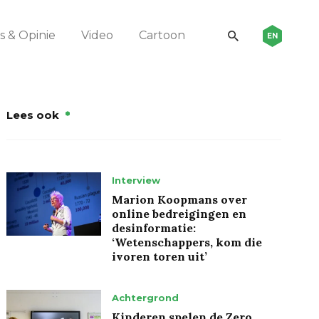
 & Opinie
Video
Cartoon
EN
Lees ook
Interview
Marion Koopmans over
online bedreigingen en
desinformatie:
‘Wetenschappers, kom die
ivoren toren uit’
Achtergrond
Kinderen spelen de Zero