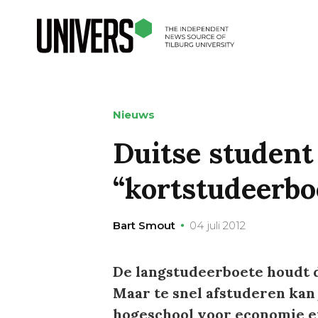
Nieuws
Duitse student 
“kortstudeerbo
Bart Smout
04 juli 2012
De langstudeerboete houdt d
Maar te snel afstuderen kan 
hogeschool voor economie e