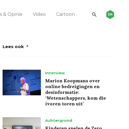
 & Opinie
Video
Cartoon
EN
Lees ook
Interview
Marion Koopmans over
online bedreigingen en
desinformatie:
‘Wetenschappers, kom die
ivoren toren uit’
Achtergrond
Kinderen spelen de Zero