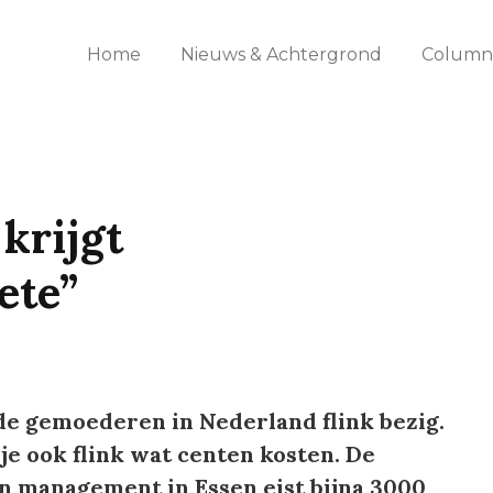
Home
Nieuws & Achtergrond
Columns
krijgt
ete”
e gemoederen in Nederland flink bezig.
je ook flink wat centen kosten. De
n management in Essen eist bijna 3000