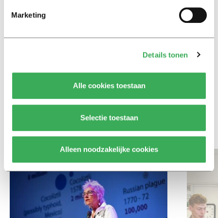
Achtergrond
Marketing
Ritalin, koffie en
slaapmiddelen: zo komen
studenten de tentamenperiode
door
Details tonen
Column
Alle cookies toestaan
Maak het onderwijs flexibel,
zodat studenten zich breder
kunnen ontwikkelen
Selectie toestaan
Bekijk meer recent nieuws
Alleen noodzakelijke cookies