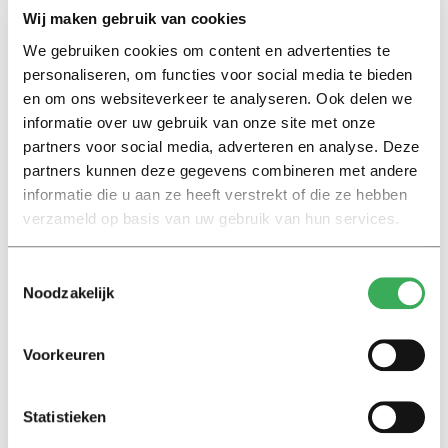
Wij maken gebruik van cookies
We gebruiken cookies om content en advertenties te
Lees ook
personaliseren, om functies voor social media te bieden
en om ons websiteverkeer te analyseren. Ook delen we
informatie over uw gebruik van onze site met onze
partners voor social media, adverteren en analyse. Deze
Interview
partners kunnen deze gegevens combineren met andere
Marion Koopmans over online
informatie die u aan ze heeft verstrekt of die ze hebben
bedreigingen en desinformatie:
verzameld op basis van uw gebruik van hun services.
‘Wetenschappers, kom die
ivoren toren uit’
Toestemmingsselectie
Noodzakelijk
Achtergrond
Kinderen spelen de Zero
Hunger Game: ‘Ik schrok, we
Voorkeuren
kregen er een paar miljoen
inwoners bij’
Statistieken