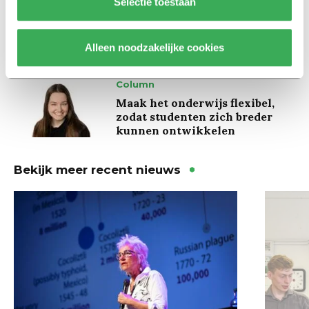
Ritalin, koffie en
Selectie toestaan
slaapmiddelen: zo komen
studenten de tentamenperiode
door
Alleen noodzakelijke cookies
Column
Maak het onderwijs flexibel,
zodat studenten zich breder
kunnen ontwikkelen
Bekijk meer recent nieuws