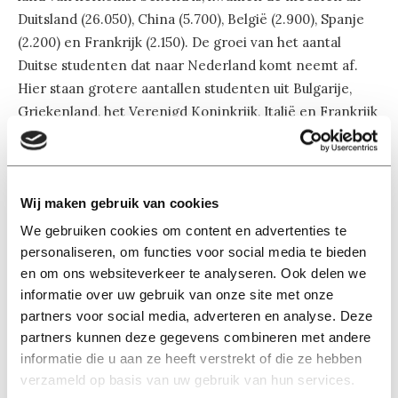
Duitsland (26.050), China (5.700), België (2.900), Spanje
(2.200) en Frankrijk (2.150). De groei van het aantal
Duitse studenten dat naar Nederland komt neemt af.
Hier staan grotere aantallen studenten uit Bulgarije,
Griekenland, het Verenigd Koninkrijk, Italië en Frankrijk
tegenover.
Er is ook groei te zien in het aantal Nederlandse
Wij maken gebruik van cookies
studenten (46.300 studenten) dat in het buitenland
studeert. Van de studenten van wie het
We gebruiken cookies om content en advertenties te
personaliseren, om functies voor social media te bieden
bestemmingsland bekend is, gingen de meesten naar
en om ons websiteverkeer te analyseren. Ook delen we
het Verenigd Koninkrijk (6.600), België (5.450), Duitsland
informatie over uw gebruik van onze site met onze
(2.250), de Verenigde Staten (1.850) en Spanje (1.650).
partners voor social media, adverteren en analyse. Deze
partners kunnen deze gegevens combineren met andere
informatie die u aan ze heeft verstrekt of die ze hebben
verzameld op basis van uw gebruik van hun services.