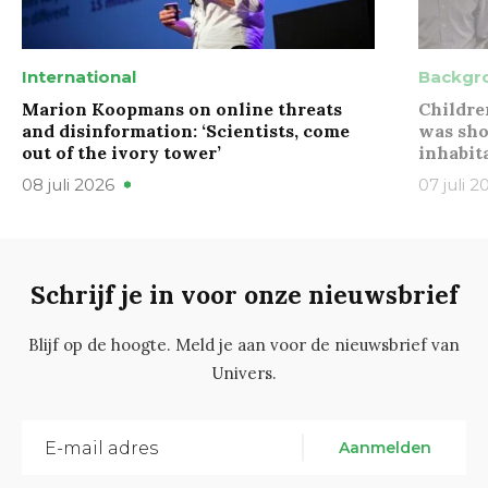
International
Backgr
Marion Koopmans on online threats
Childre
and disinformation: ‘Scientists, come
was sho
out of the ivory tower’
inhabit
08 juli 2026
07 juli 2
Schrijf je in voor onze nieuwsbrief
Blijf op de hoogte. Meld je aan voor de nieuwsbrief van
Univers.
Aanmelden