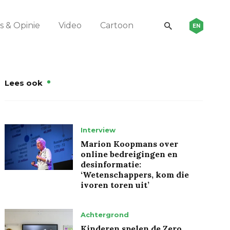
 & Opinie
Video
Cartoon
EN
Lees ook
Interview
Marion Koopmans over
online bedreigingen en
desinformatie:
‘Wetenschappers, kom die
ivoren toren uit’
Achtergrond
Kinderen spelen de Zero