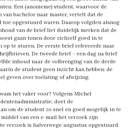
nten. Een (anonieme) student, waarvoor de
van bachelor naar master, vertelt dat de
al toe opgestuurd waren. Daarop volgden alsnog
nhoud van de brief liet duidelijk merken dat de
oest gaan tonen door zichzelf goed in te
 op te sturen. De eerste brief refereerde naar
ijfbrieven. De tweede brief – een dag na brief
elfde inhoud naar de volbrenging van de derde
waarin de student geen inzicht kan hebben: de
l geven over toelating of afwijzing.
 kwam het vaker voor? Volgens Michel
entenadministratie, doet de
aan om de student zo snel en goed mogelijk in te
r middel van een e-mail het verzoek zijn
rste verzoek is halverwege augustus opgestuurd.