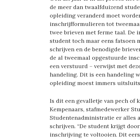
de meer dan twaalfduizend stude
opleiding veranderd moet worden 
inschrijfformulieren tot tweema
twee brieven met ferme taal. De i
student toch maar eens fatsoen m
schrijven en de benodigde brieven
de al tweemaal opgestuurde inschr
een verstuurd – verwijst met dez
handeling. Dit is een handeling 
opleiding moest immers uitsluitse
Is dit een gevalletje van pech of
Kempenaars, stafmedewerker Stud
Studentenadministratie er alles 
schrijven. “De student krijgt doo
inschrijving te voltooien. Dit ee