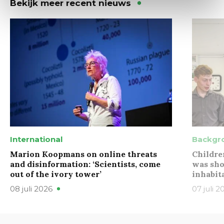
Bekijk meer recent nieuws
International
Backgr
Marion Koopmans on online threats
Childre
and disinformation: ‘Scientists, come
was sho
out of the ivory tower’
inhabit
08 juli 2026
07 juli 2