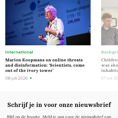
International
Backgr
Marion Koopmans on online threats
Childre
and disinformation: ‘Scientists, come
was sho
out of the ivory tower’
inhabit
08 juli 2026
07 juli 2
Schrijf je in voor onze nieuwsbrief
Blijf op de hoogte. Meld je aan voor de nieuwsbrief van