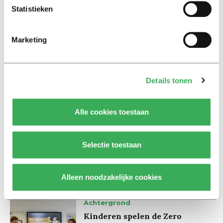
zijn van het contact tussen docenten en studenten.
Statistieken
Marketing
Details tonen
Lees ook
Alle cookies toestaan
Interview
Marion Koopmans over online
Selectie toestaan
bedreigingen en desinformatie:
‘Wetenschappers, kom die
ivoren toren uit’
Alleen noodzakelijke cookies
Achtergrond
Kinderen spelen de Zero