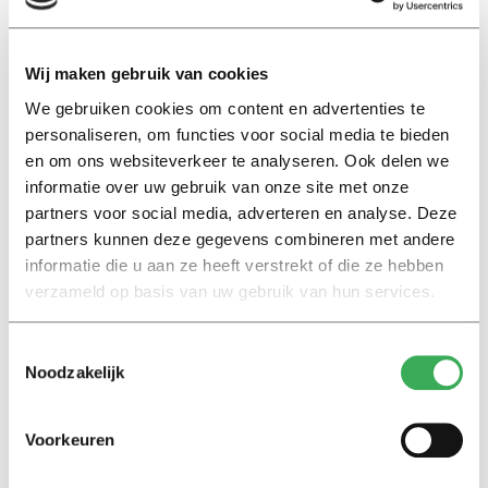
studenten in hoog tempo door hun studie worden
gejaagd, en ook nog een hoogleraar pleit voor het
afschaffen van het hoorcollege, wordt de student al
Wij maken gebruik van cookies
genoeg ontnomen.
We gebruiken cookies om content en advertenties te
personaliseren, om functies voor social media te bieden
en om ons websiteverkeer te analyseren. Ook delen we
De gedreven studente, die vertelt dat ze altijd braaf
informatie over uw gebruik van onze site met onze
naar de hoorcolleges gaat, vindt dat als het hoorcollege
partners voor social media, adverteren en analyse. Deze
wordt afgeschaft de waarde van academische kennis
partners kunnen deze gegevens combineren met andere
degradeert tot Wikipedia-niveau. Ze vindt dat Derksen
informatie die u aan ze heeft verstrekt of die ze hebben
als hoogleraar moet weten dat studeren meer is dan
verzameld op basis van uw gebruik van hun services.
informatieoverdracht.
Toestemmingsselectie
De discussie over wel of geen online hoorcollege is op
Noodzakelijk
gang gekomen. Tot nu toe krijgt de hoogleraar niet veel
steun, want ook de LSVb-voorzitter Kai Heijneman
Voorkeuren
vindt een online college geen optie. Hij zegt in de
Volkskrant dat een online college geen vervanging mag