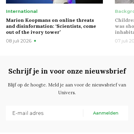
International
Backgr
Marion Koopmans on online threats
Childre
and disinformation: ‘Scientists, come
was sho
out of the ivory tower’
inhabit
08 juli 2026
07 juli 2
Schrijf je in voor onze nieuwsbrief
Blijf op de hoogte. Meld je aan voor de nieuwsbrief van
Univers.
Aanmelden