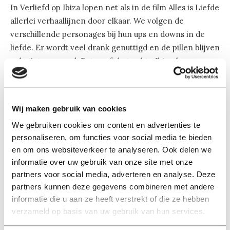
In Verliefd op Ibiza lopen net als in de film Alles is Liefde
allerlei verhaallijnen door elkaar. We volgen de
verschillende personages bij hun ups en downs in de
liefde. Er wordt veel drank genuttigd en de pillen blijven
ook niet gespaard. Dat geeft het echte Ibiza-leven weer.
Met de muziek van Armin van Buuren krijg je meteen
zin in een stapavondje.
Wij maken gebruik van cookies
Het scenario is flinterdun, maar het vakantiegevoel wat
We gebruiken cookies om content en advertenties te
de film de kijker geeft, maakt dit helemaal goed. Aan het
personaliseren, om functies voor social media te bieden
einde van de film is het jammer om naar buiten te gaan
en om ons websiteverkeer te analyseren. Ook delen we
en te zien dat het in Nederland alweer regent.
informatie over uw gebruik van onze site met onze
partners voor social media, adverteren en analyse. Deze
partners kunnen deze gegevens combineren met andere
informatie die u aan ze heeft verstrekt of die ze hebben
verzameld op basis van uw gebruik van hun services.