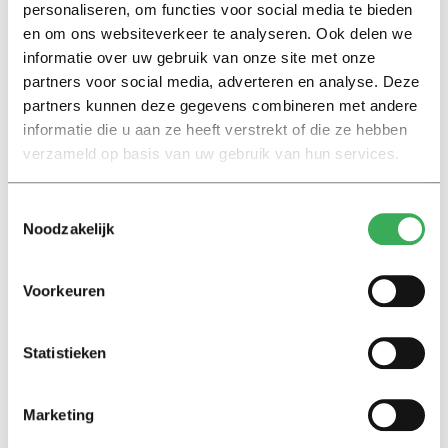
personaliseren, om functies voor social media te bieden
en om ons websiteverkeer te analyseren. Ook delen we
Interview
informatie over uw gebruik van onze site met onze
Marion Koopmans over online
bedreigingen en desinformatie:
partners voor social media, adverteren en analyse. Deze
‘Wetenschappers, kom die
partners kunnen deze gegevens combineren met andere
ivoren toren uit’
informatie die u aan ze heeft verstrekt of die ze hebben
verzameld op basis van uw gebruik van hun services.
Achtergrond
Kinderen spelen de Zero
Toestemmingsselectie
Hunger Game: ‘Ik schrok, we
Noodzakelijk
kregen er een paar miljoen
inwoners bij’
Voorkeuren
Achtergrond
Ritalin, koffie en
Statistieken
slaapmiddelen: zo komen
studenten de tentamenperiode
door
Marketing