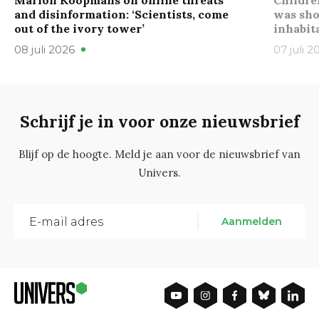
Marion Koopmans on online threats
Childre
and disinformation: ‘Scientists, come
was sho
out of the ivory tower’
inhabit
08 juli 2026
07 juli 2
Schrijf je in voor onze nieuwsbrief
Blijf op de hoogte. Meld je aan voor de nieuwsbrief van
Univers.
Aanmelden