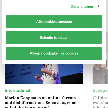
Maak het onderwijs flexibel,
zodat studenten zich breder
Details tonen
kunnen ontwikkelen
Alle cookies toestaan
Bekijk meer recent nieuws
Selectie toestaan
Alleen noodzakelijke cookies
International
Backgr
Marion Koopmans on online threats
Childre
and disinformation: ‘Scientists, come
was sho
out of the ivory tower’
inhabit