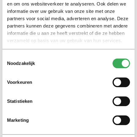
en om ons websiteverkeer te analyseren. Ook delen we
Marion Koopmans over online
informatie over uw gebruik van onze site met onze
bedreigingen en desinformatie:
‘Wetenschappers, kom die
partners voor social media, adverteren en analyse. Deze
ivoren toren uit’
partners kunnen deze gegevens combineren met andere
informatie die u aan ze heeft verstrekt of die ze hebben
verzameld op basis van uw gebruik van hun services.
Achtergrond
Kinderen spelen de Zero
Hunger Game: ‘Ik schrok, we
Toestemmingsselectie
kregen er een paar miljoen
Noodzakelijk
inwoners bij’
Voorkeuren
Achtergrond
Ritalin, koffie en
slaapmiddelen: zo komen
Statistieken
studenten de tentamenperiode
door
Marketing
Column