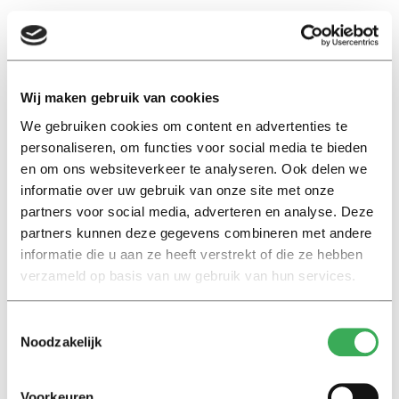
De gemeente stelt grond, patenten en gebouwen
beschikbaar. Er is een fonds van 50 miljoen euro. Het
merendeel van de investeringen en de exploitatie moet
echter worden opgebracht door private financiers.
Wij maken gebruik van cookies
We gebruiken cookies om content en advertenties te
personaliseren, om functies voor social media te bieden
en om ons websiteverkeer te analyseren. Ook delen we
informatie over uw gebruik van onze site met onze
partners voor social media, adverteren en analyse. Deze
Lees ook
partners kunnen deze gegevens combineren met andere
informatie die u aan ze heeft verstrekt of die ze hebben
verzameld op basis van uw gebruik van hun services.
Interview
Toestemmingsselectie
Marion Koopmans over online
Noodzakelijk
bedreigingen en desinformatie:
‘Wetenschappers, kom die
ivoren toren uit’
Voorkeuren