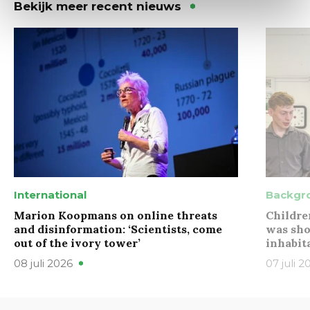
Bekijk meer recent nieuws
International
Backgr
Marion Koopmans on online threats
Childre
and disinformation: ‘Scientists, come
was sho
out of the ivory tower’
inhabit
08 juli 2026
07 juli 2