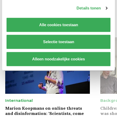
Maak het onderwijs flexibel,
Details tonen
zodat studenten zich breder
kunnen ontwikkelen
Alle cookies toestaan
Bekijk meer recent nieuws
Selectie toestaan
Alleen noodzakelijke cookies
International
Backgr
Marion Koopmans on online threats
Childre
and disinformation: ‘Scientists, come
was sho