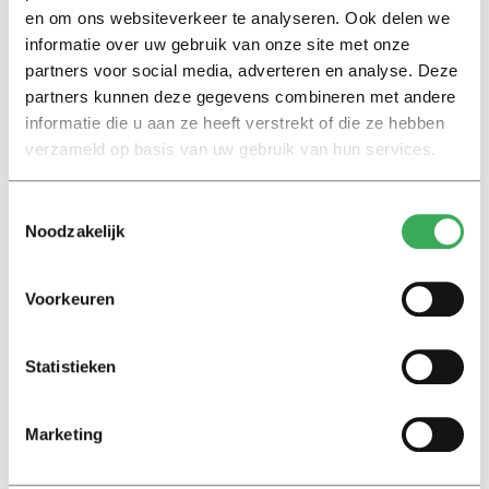
Interview
en om ons websiteverkeer te analyseren. Ook delen we
Marion Koopmans over online
informatie over uw gebruik van onze site met onze
bedreigingen en desinformatie:
partners voor social media, adverteren en analyse. Deze
‘Wetenschappers, kom die
ivoren toren uit’
partners kunnen deze gegevens combineren met andere
informatie die u aan ze heeft verstrekt of die ze hebben
verzameld op basis van uw gebruik van hun services.
Achtergrond
Kinderen spelen de Zero
Toestemmingsselectie
Hunger Game: ‘Ik schrok, we
Noodzakelijk
kregen er een paar miljoen
inwoners bij’
Voorkeuren
Achtergrond
Ritalin, koffie en
Statistieken
slaapmiddelen: zo komen
studenten de tentamenperiode
door
Marketing
Column