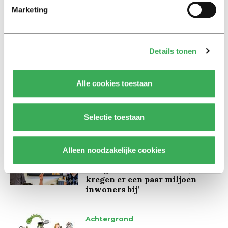
Marketing
Lees ook
Details tonen
Interview
Alle cookies toestaan
Marion Koopmans over online
bedreigingen en desinformatie:
‘Wetenschappers, kom die
ivoren toren uit’
Selectie toestaan
Achtergrond
Alleen noodzakelijke cookies
Kinderen spelen de Zero
Hunger Game: ‘Ik schrok, we
kregen er een paar miljoen
inwoners bij’
Achtergrond