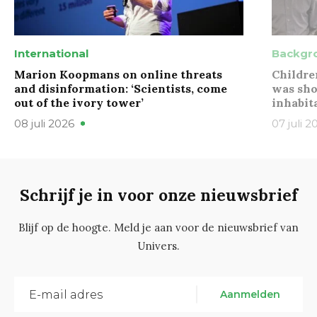
International
Backgr
Marion Koopmans on online threats
Childre
and disinformation: ‘Scientists, come
was sho
out of the ivory tower’
inhabit
08 juli 2026
07 juli 2
Schrijf je in voor onze nieuwsbrief
Blijf op de hoogte. Meld je aan voor de nieuwsbrief van
Univers.
Aanmelden