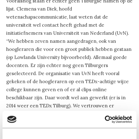
Vooralsnog staan er echter geen Tilburgse namen op de
lijst. Clemens van Diek, hoofd
wetenschapscommunicatie, laat weten dat de
universiteit wel contact heeft gehad met de
initiatiefnemers van Universiteit van Nederland (UvN).
“We hebben zeven namen aangedragen, ook van
hoogleraren die voor een groot publiek hebben gestaan
(op Lowlands University bijvoorbeeld). Allemaal goede
docenten. Er zijn echter nog geen Tilburgers
geselecteerd. De organisatie van UvN heeft vooral
gekeken of de hoogleraren op een TEDx-achtige wijze
college kunnen geven en of er al clips online
beschikbaar zijn. Daar wordt wel aan gewerkt (er is in
2014 weer een TEDx Tilburg). We vertrouwen er
niettemin op dat de organisatie nog een Tilburgse
kandidaat selecteert. Topkandidaten met interessante
thema’s genoeg.”