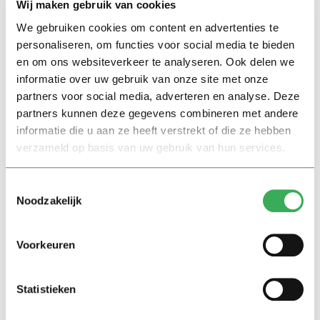
Wij maken gebruik van cookies
Klöpping en Blankesteijn hebben deels zelf een selectie
We gebruiken cookies om content en advertenties te
van geschikte hoogleraren gemaakt. Ook hebben ze
personaliseren, om functies voor social media te bieden
eerder dit jaar via hun website een oproep gedaan,
en om ons websiteverkeer te analyseren. Ook delen we
waarbij ze studenten vroegen om de namen van hun
informatie over uw gebruik van onze site met onze
meest inspirerende hoogleraar door te geven (iets wat
partners voor social media, adverteren en analyse. Deze
overigens nog steeds kan). Of Tilburgse studenten dat
partners kunnen deze gegevens combineren met andere
gedaan hebben, is onbekend. Ook is niet duidelijk of er
informatie die u aan ze heeft verstrekt of die ze hebben
verzameld op basis van uw gebruik van hun services.
in de verre toekomst nog Tilburgse hoogleraren hun
opwachting zullen maken.
Toestemmingsselectie
Noodzakelijk
Update: Jan van Dijk is de eerste Tilburgse hoogleraar
die meedoet aan de Universiteit van Nederland, zo laat
Alexander Klöpping
weten
aan Univers.
Voorkeuren
Statistieken