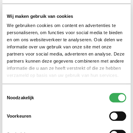
Wij maken gebruik van cookies
We gebruiken cookies om content en advertenties te
personaliseren, om functies voor social media te bieden
en om ons websiteverkeer te analyseren. Ook delen we
Lees ook
informatie over uw gebruik van onze site met onze
partners voor social media, adverteren en analyse. Deze
partners kunnen deze gegevens combineren met andere
informatie die u aan ze heeft verstrekt of die ze hebben
Interview
verzameld op basis van uw gebruik van hun services.
Marion Koopmans over online
bedreigingen en desinformatie:
‘Wetenschappers, kom die
Toestemmingsselectie
ivoren toren uit’
Noodzakelijk
Achtergrond
Voorkeuren
Kinderen spelen de Zero
Hunger Game: ‘Ik schrok, we
kregen er een paar miljoen