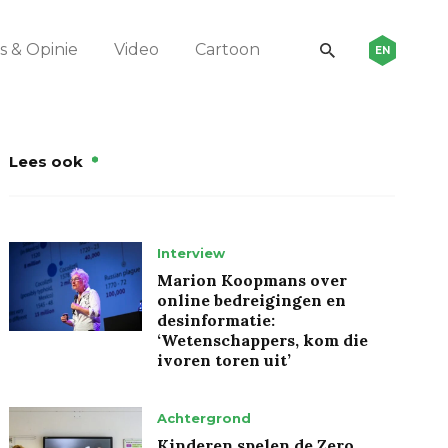
 & Opinie
Video
Cartoon
EN
Lees ook
Interview
Marion Koopmans over
online bedreigingen en
desinformatie:
‘Wetenschappers, kom die
ivoren toren uit’
Achtergrond
Kinderen spelen de Zero