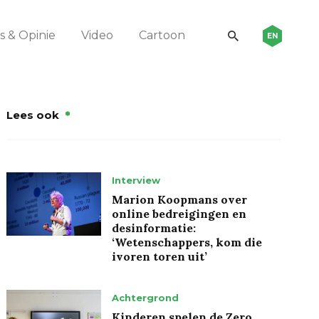
 & Opinie
Video
Cartoon
EN
Lees ook
Interview
Marion Koopmans over
online bedreigingen en
desinformatie:
‘Wetenschappers, kom die
ivoren toren uit’
Achtergrond
Kinderen spelen de Zero