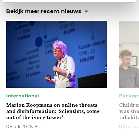
Bekijk meer recent nieuws
International
Backgr
Marion Koopmans on online threats
Childre
and disinformation: ‘Scientists, come
was sho
out of the ivory tower’
inhabit
08 juli 2026
07 juli 2