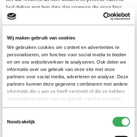
bed duiken met hun date dan vrouwen die geen bier
drinken. Dat berichten waar spellingsfouten en
grammaticale fouten in staan, geen reactie krijgen. En
hippe woorden als ‘awesome’ zijn populairder dan
Wij maken gebruik van cookies
traditionele complimenten zoals ‘mooi’ of ‘sexy’.
We gebruiken cookies om content en advertenties te
personaliseren, om functies voor social media te bieden
en om ons websiteverkeer te analyseren. Ook delen we
informatie over uw gebruik van onze site met onze
partners voor social media, adverteren en analyse. Deze
partners kunnen deze gegevens combineren met andere
Lees ook
informatie die u aan ze heeft verstrekt of die ze hebben
verzameld op basis van uw gebruik van hun services.
Interview
Toestemmingsselectie
Noodzakelijk
Marion Koopmans over online
bedreigingen en desinformatie:
‘Wetenschappers, kom die